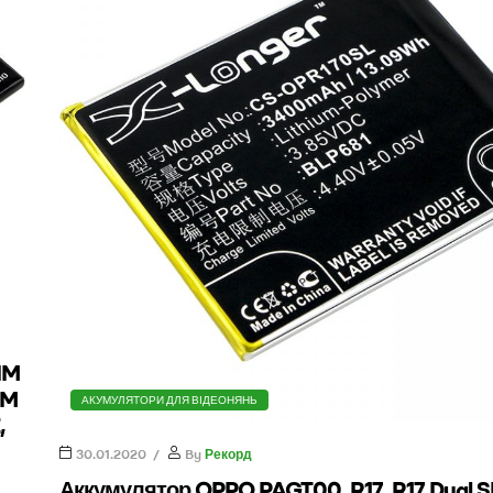
IM
IM
АКУМУЛЯТОРИ ДЛЯ ВІДЕОНЯНЬ
,
30.01.2020
By
Рекорд
Аккумулятор OPPO PAGT00, R17, R17 Dual S