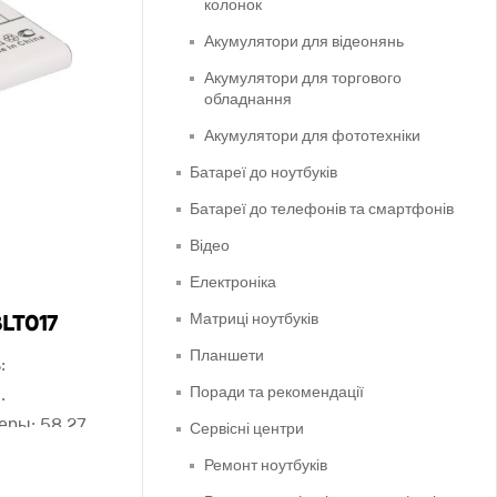
колонок
Акумулятори для відеонянь
Акумулятори для торгового
обладнання
Акумулятори для фототехніки
Батареї до ноутбуків
Батареї до телефонів та смартфонів
Відео
Електроніка
BLT017
Матриці ноутбуків
Планшети
:
Поради та рекомендації
еры: 58.27
Сервісні центри
: 175 грн.
Ремонт ноутбуків
те