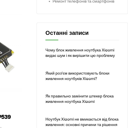
Ремонт телефонів та смартфонів
Останні записи
Чому блок живлення ноутбука Xiaomi
видає шум і як вирішити цю проблему
Який роз’єм використовують блоки
живлення ноутбуків Xiaomi?
Як правильно замінити штекер блока
живлення ноутбука Xiaomi
P539
Ноутбук Xiaomi не вмикається від блока
живлення: основні причини та рішення
: