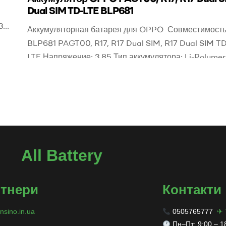
Dual SIM TD-LTE BLP681
3t,
Аккумуляторная батарея для OPPO Совместимость
BLP681 PAGT00, R17, R17 Dual SIM, R17 Dual SIM TD
4G,
LTE Напряжение: 3,85 Тип аккумулятора: Li-Polymer
3400mAh / 13.09Wh Размеры: 78.55 x 64.20 x 3.92
ь:
80.0g Ореинтировочная цена: 200 грн. Для заказа
аккумулятора оставьте заявку или звоните 050576
All Battery
тнери
Контакти
nsino.in.ua
0505765777
✈ 
Пн–Пт: 9:00 – 1