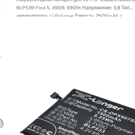
BLP539 Find 5, X909, X909t Напряжение: 3,8 Тип
аккумулятора: Li-Polymer Емкость: 2500mAh /
9.50Wh Размеры: 74.11 x 55.00 x 4.10 mm Вес:
60g Ореинтировочная цена: 350 грн. Для заказа
аккумулятора оставьте заявку или звоните 050576
96
777