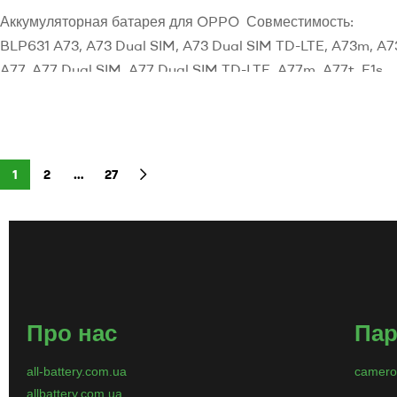
Аккумуляторная батарея для OPPO Совместимость:
BLP631 A73, A73 Dual SIM, A73 Dual SIM TD-LTE, A73m, A7
A77, A77 Dual SIM, A77 Dual SIM TD-LTE, A77m, A77t, F1s
2017, F1s 2017 Dual SIM LTE, F1s Global Dual SIM TD-LTE 6
F5 Youth, F5 Youth Dual SIM, F5 Youth Dual SIM TD-
LTE Напряжение: 3,85 Тип аккумулятора: Li-Polymer Емкост
3200mAh / 12.32Wh Размеры: […]
1
2
…
27
Про нас
Пар
all-battery.com.ua
camero
allbattery.com.ua