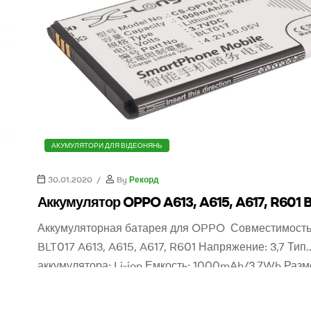
АКУМУЛЯТОРИ ДЛЯ ВІДЕОНЯНЬ
30.01.2020
By
Рекорд
Аккумулятор OPPO A613, A615, A617, R601 
Аккумуляторная батарея для OPPO Совместимость
BLT017 A613, A615, A617, R601 Напряжение: 3,7 Тип
аккумулятора: Li-ion Емкость: 1000mAh/3.7Wh Разм
x 39.62 x 4.32 mm Вес: 70.0g Ореинтировочная цена
130
Для заказа аккумулятора оставьте заявку или звони