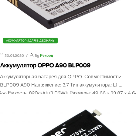
АКУМУЛЯТОРИ ДЛЯ ВІДЕОНЯНЬ
30.01.2020
By
Рекорд
Аккумулятор OPPO A90 BLP009
Аккумуляторная батарея для OPPO Совместимость:
BLP009 A90 Напряжение: 3,7 Тип аккумулятора: Li-
ion Емкость: 820mAh/3.03Wh Размеры: 49.66 x 33.87 x 4.6
mm Вес: 70.0g Ореинтировочная цена: 200 грн. Для заказ
аккумулятора оставьте заявку или звоните 0505765777