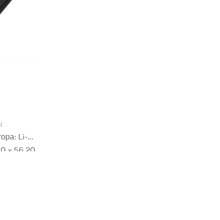
:
ора: Li-
0 x 56.20
. Для
0505765777