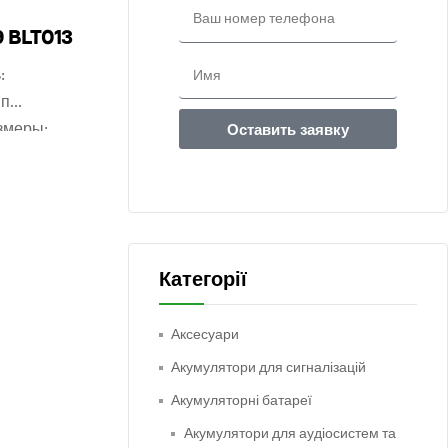
9 BLT013
:
ип
змеры:
Оставить заявку
 цена: 225
звоните
Категорії
Аксесуари
Акумулятори для сигналізацій
Акумуляторні батареї
Акумулятори для аудіосистем та