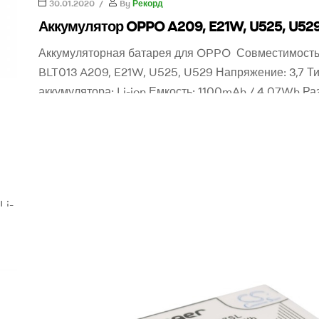
30.01.2020
By
Рекорд
Аккумулятор OPPO A209, E21W, U525, U52
Аккумуляторная батарея для OPPO Совместимость
BLT013 A209, E21W, U525, U529 Напряжение: 3,7 Т
аккумулятора: Li-ion Емкость: 1100mAh / 4.07Wh Ра
63.00 x 39.50 x 4.50mm Вес: 60g Ореинтировочная
грн. Для заказа аккумулятора оставьте заявку или 
0505765777
Li-
н.