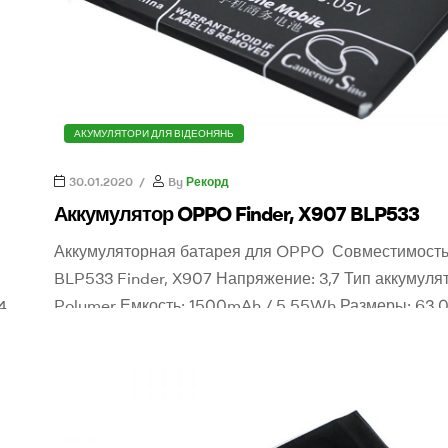
АКУМУЛЯТОРИ ДЛЯ ВІДЕОНЯНЬ
30.01.2020
By
Рекорд
Аккумулятор OPPO Finder, X907 BLP533
Аккумуляторная батарея для OPPO Совместимость
BLP533 Finder, X907 Напряжение: 3,7 Тип аккумулят
Polymer Емкость: 1500mAh / 5.55Wh Размеры: 63.0
4
x 3.48 mm Вес: 60g Ореинтировочная цена: 175 грн
а
заказа аккумулятора оставьте заявку или звоните 