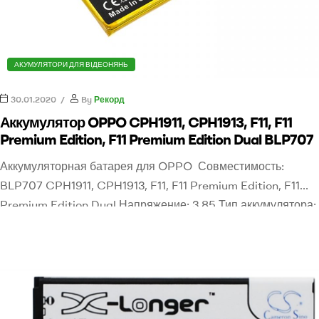
АКУМУЛЯТОРИ ДЛЯ ВІДЕОНЯНЬ
30.01.2020
By
Рекорд
Аккумулятор OPPO CPH1911, CPH1913, F11, F11
Premium Edition, F11 Premium Edition Dual BLP707
Аккумуляторная батарея для OPPO Совместимость:
BLP707 CPH1911, CPH1913, F11, F11 Premium Edition, F11
Premium Edition Dual Напряжение: 3,85 Тип аккумулятора: 
Polymer Емкость: 3900mAh / 15.02Wh Размеры: 89.00 x
64.50 x 3.90mm Вес: 90.0g Ореинтировочная цена: 175 гр
Для заказа аккумулятора оставьте заявку или звоните
0505765777