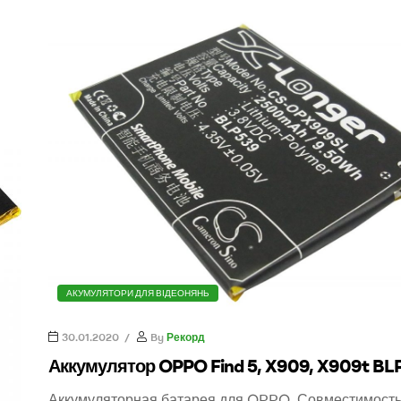
0505765777
АКУМУЛЯТОРИ ДЛЯ ВІДЕОНЯНЬ
30.01.2020
By
Рекорд
Аккумулятор OPPO Find 5, X909, X909t BL
Аккумуляторная батарея для OPPO Совместимость