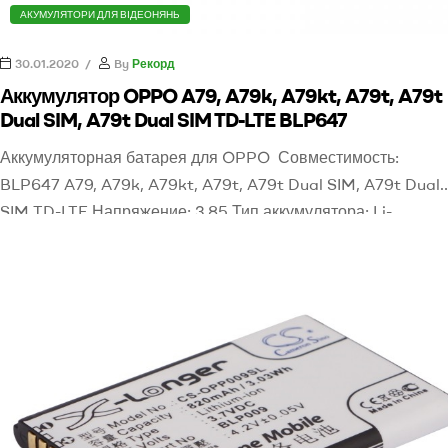
АКУМУЛЯТОРИ ДЛЯ ВІДЕОНЯНЬ
30.01.2020
By
Рекорд
Аккумулятор OPPO A79, A79k, A79kt, A79t, A79t
Dual SIM, A79t Dual SIM TD-LTE BLP647
Аккумуляторная батарея для OPPO Совместимость:
BLP647 A79, A79k, A79kt, A79t, A79t Dual SIM, A79t Dual
SIM TD-LTE Напряжение: 3,85 Тип аккумулятора: Li-
Polymer Емкость: 2900mAh / 11.17Wh Размеры: 82.44 x 57.
x 3.65mm Вес: 75.0g Ореинтировочная цена: 250 грн. Для
заказа аккумулятора оставьте заявку или звоните 0505765