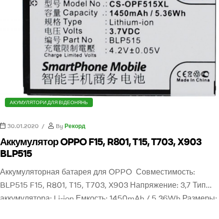
АКУМУЛЯТОРИ ДЛЯ ВІДЕОНЯНЬ
30.01.2020
By
Рекорд
Аккумулятор OPPO F15, R801, T15, T703, X903
BLP515
Аккумуляторная батарея для OPPO Совместимость:
BLP515 F15, R801, T15, T703, X903 Напряжение: 3,7 Тип
аккумулятора: Li-ion Емкость: 1450mAh / 5.36Wh Размеры:
64.80 x 42.00 x 5.00mm Вес: 60g Ореинтировочная цена: 