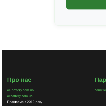
Про нас
Пар
all-battery.com.ua
camero
allbattery.com.ua
Працюємо з 2012 року