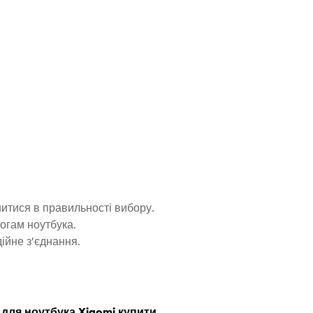
нитися в правильності вибору.
могам ноутбука.
ійне з’єднання.
для ноутбука Xiaomi купити
,