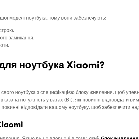
шої моделі ноутбука, тому вони забезпечують:
строю.
кого замикання.
оти.
для ноутбука Xiaomi?
ь свого ноутбука з специфікацією блоку живлення, щоб упев
вказана потужність у ватах (Вт), які повинні відповідати ви
у повинні відповідати вашому ноутбуку, щоб забезпечити над
Xiaomi
ивлення. Якщо ви не впевнені в тому, який
блок живлення 