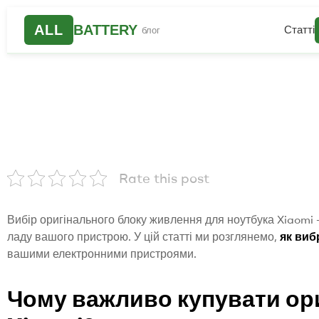
ALL
BATTERY
Статті
блог
Rate this post
Вибір оригінального блоку живлення для ноутбука Xiaomi
ладу вашого пристрою. У цій статті ми розглянемо,
як виб
вашими електронними пристроями.
Чому важливо купувати ор