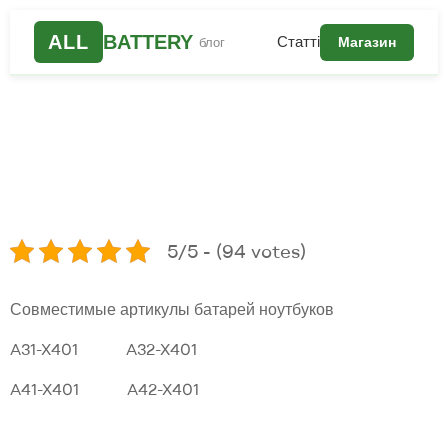
ALL
BATTERY
Статті
Магазин
блог
5/5 - (94 votes)
Совместимые артикулы батарей ноутбуков
A31-X401 A32-X401
A41-X401 A42-X401