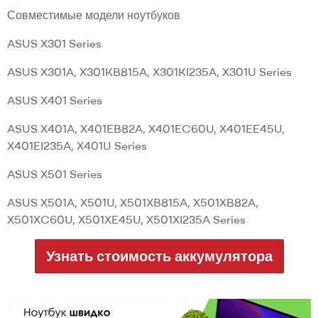
Совместимые модели ноутбуков
ASUS X301 Series
ASUS X301A, X301KB815A, X301KI235A, X301U Series
ASUS X401 Series
ASUS X401A, X401EB82A, X401EC60U, X401EE45U,
X401EI235A, X401U Series
ASUS X501 Series
ASUS X501A, X501U, X501XB815A, X501XB82A,
X501XC60U, X501XE45U, X501XI235A Series
Узнать стоимость аккумулятора