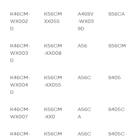
K46CM-
K56CM
A46SV
S56CA
WX002
XX055
-WX03
D
9D
K46CM-
K56CM
A56
S56CM
WX003
-XX008
D
K46CM-
K56CM
A56C
S405
WX004
-XX055
D
K46CM-
K56CM
A56C
S405C
WX007
-XX0
A
K46CM-
K56CM
A56C
S405C