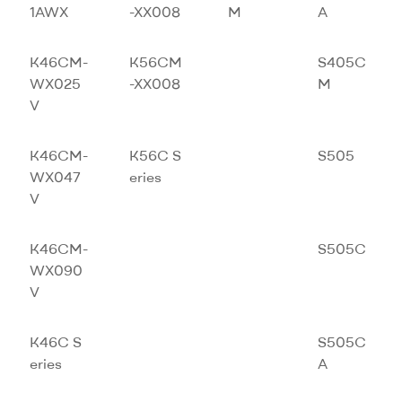
1AWX
-XX008
M
A
K46CM-
K56CM
S405C
WX025
-XX008
M
V
K46CM-
K56C S
S505
WX047
eries
V
K46CM-
S505C
WX090
V
K46C S
S505C
eries
A