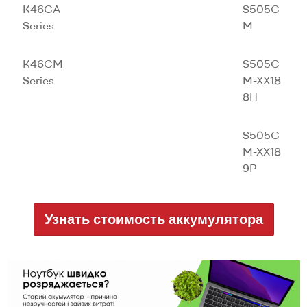
K46CA
S505C
Series
M
K46CM
S505C
Series
M-XX18
8H
S505C
M-XX18
9P
Узнать стоимость аккумулятора