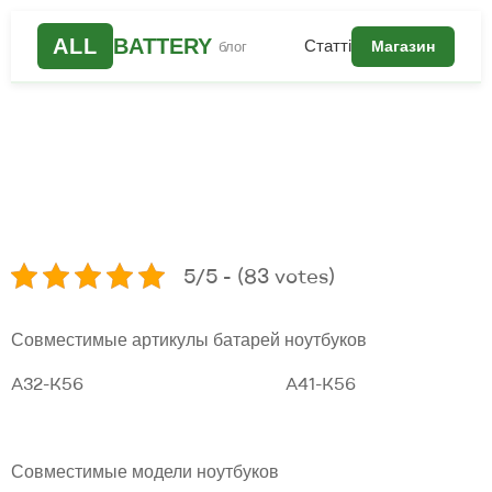
ALL
BATTERY
Статті
Магазин
блог
5/5 - (83 votes)
Совместимые артикулы батарей ноутбуков
A32-K56 A41-K56
Совместимые модели ноутбуков