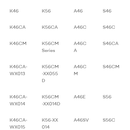
K46
K56
A46
S46
K46CA
K56CA
A46C
S46C
K46CM
K56CM
A46C
S46CA
Series
A
K46CA-
K56CM
A46C
S46CM
WX013
-XX055
M
D
K46CA-
K56CM
A46E
S56
WX014
-XX014D
K46CA-
K56-XX
A46SV
S56C
WX015
014