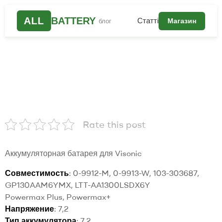
ALL
BATTERY
Статті
Магазин
блог
Rate this post
Аккумуляторная батарея для Visonic
Совместимость
: 0-9912-M, 0-9913-W, 103-303687,
GP130AAM6YMX, LTT-AA1300LSDX6Y
Powermax Plus, Powermax+
Напряжение
: 7,2
Тип аккумулятора
: 7,2