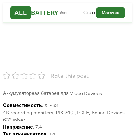
ALL
BATTERY
Статті
Магазин
блог
Rate this post
Аккумуляторная батарея для Video Devices
Совместимость
: XL-B3
4K recording monitors, PIX 240i, PIX-E, Sound Devices
633 mixer
Напряжение
: 7,4
Тип аккумулятора
: 7,4