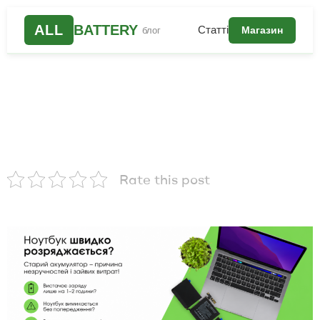
ALL
BATTERY
Статті
Магазин
блог
Rate this post